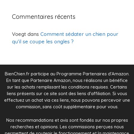
Commentaires récents
Voegt
dans
Comment sédater un chien pour
qu’il se coupe les ongles ?
BienChien.fr participe au Programme Partenaires d'Amazon.
En tant que Partenaire Amazon, nous réalisons un bénéfice
sur les achats remplissant les conditions requises. Certains
liens présents sur ce site sont des liens d'affiliation. Si vous
effectuez un achat via ces liens, nous pouvons percevoir une
commission, sans coût supplémentaire pour vous.
Nos recommandations et avis sont fondés sur nos propres
recherches et opinions. Les commissions perçues nous
permettent de soutenir le fonctionnement et la maintenance