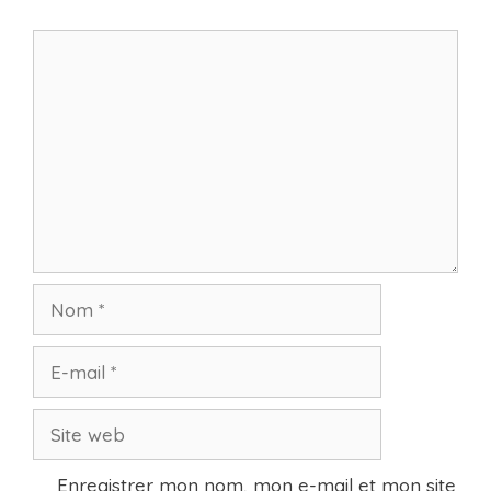
Commentaire
Nom
E-
mail
Site
web
Enregistrer mon nom, mon e-mail et mon site